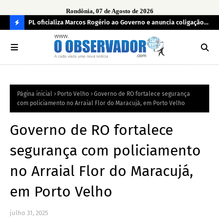
Rondônia, 07 de Agosto de 2026
r
PL oficializa Marcos Rogério ao Governo e anuncia coligação
MDB
as já
com cinco partidos em Rondônia
con
C
O
N
FI
Página inicial
Porto Velho
Governo de RO fortalece segurança
R
com policiamento no Arraial Flor do Maracujá, em Porto Velho
A
Governo de RO fortalece
segurança com policiamento
no Arraial Flor do Maracujá,
em Porto Velho
julho 31, 2025