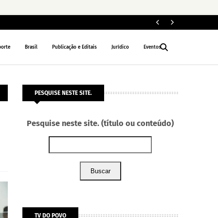
Fe
POLÍTICA
porte
Brasil
Publicação e Editais
Jurídico
Eventos
PESQUISE NESTE SITE.
Pesquise neste site. (título ou conteúdo)
Buscar
TV DO POVO