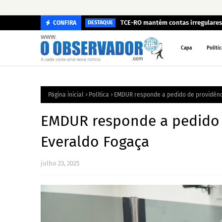
TCE-RO mantém contas irregulares 
CONFIRA
DESTAQUE
Capa
Polític
Página inicial
Política
EMDUR responde a pedido de providênc
EMDUR responde a pedido 
Everaldo Fogaça
julho 23, 2025