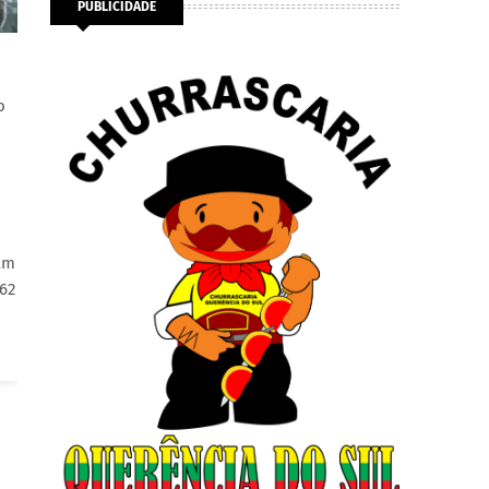
PUBLICIDADE
o
am
62