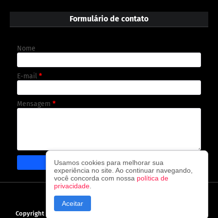
Formulário de contato
Nome
E-mail
*
Mensagem
*
Usamos cookies para melhorar sua
experiência no site. Ao continuar navegando,
você concorda com nossa
política de
privacidade
.
CAPA
CONTATO
POLÍTICA DE PRIVACIDADE
Aceitar
Copyright ©
2026
O observador - A cada visita uma nova notícia!