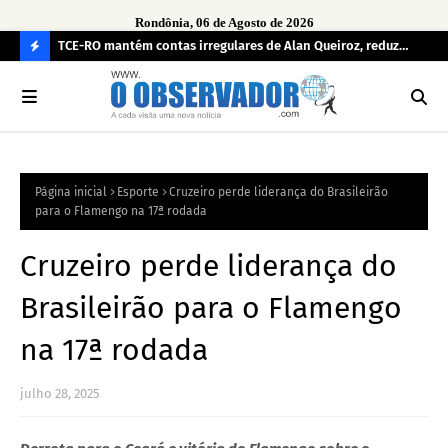
Rondônia, 06 de Agosto de 2026
e
TCE-RO mantém contas irregulares de Alan Queiroz, reduz
Fe
multa e caso pode gerar Inelegibilidade
Ron
C
O
N
FI
Página inicial
Esporte
Cruzeiro perde liderança do Brasileirão
R
para o Flamengo na 17ª rodada
A
Cruzeiro perde liderança do
Brasileirão para o Flamengo
na 17ª rodada
julho 28, 2025