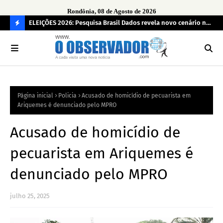
Rondônia, 08 de Agosto de 2026
eúne mais
ELEIÇÕES 2026: Pesquisa Brasil Dados revela novo cenário na
Sam
disputa pelo Governo de Rondônia
des
C
O
N
FI
Página inicial
Policia
Acusado de homicídio de pecuarista em
R
Ariquemes é denunciado pelo MPRO
A
Acusado de homicídio de
pecuarista em Ariquemes é
denunciado pelo MPRO
julho 25, 2025