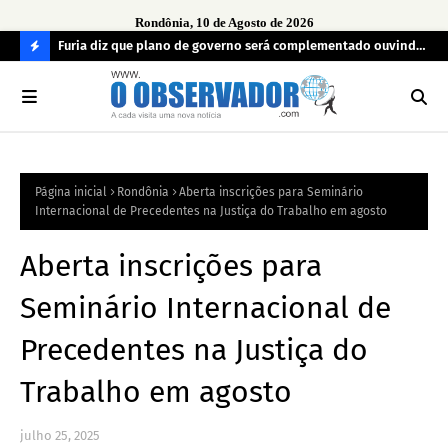
Rondônia, 10 de Agosto de 2026
preso
Furia diz que plano de governo será complementado ouvindo
Opi
o povo e definindo prioridades
PAY
C
em
O
N
FI
Página inicial
Rondônia
Aberta inscrições para Seminário
R
Internacional de Precedentes na Justiça do Trabalho em agosto
A
Aberta inscrições para
Seminário Internacional de
Precedentes na Justiça do
Trabalho em agosto
julho 25, 2025