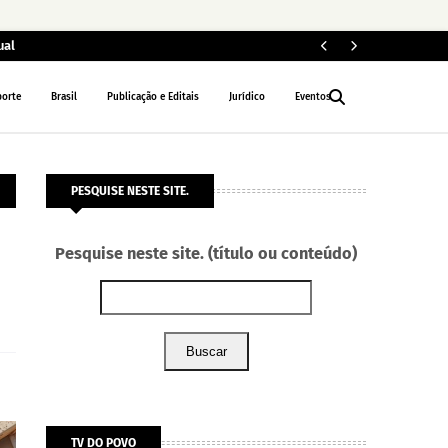
ual
ELEIÇÕES 2026
porte
Brasil
Publicação e Editais
Jurídico
Eventos
PESQUISE NESTE SITE.
Pesquise neste site. (título ou conteúdo)
Buscar
TV DO POVO