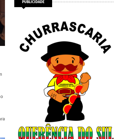
PUBLICIDADE
m
do
ara