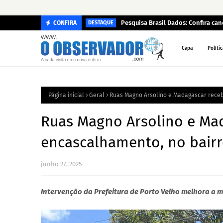
Pesquisa Brasil Dados: Confira c
CONFIRA
DESTAQUE
Capa
Polític
Página inicial
Geral
Ruas Magno Arsolino e Madagascar rece
Ruas Magno Arsolino e Ma
encascalhamento, no bairr
junho 27, 2025
Intervenção da Prefeitura de Porto Velho melhora a m