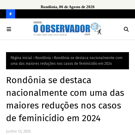
Rondônia, 06 de Agosto de 2026
urante
Ope
em 
C
O
N
FI
Página inicial
Rondônia
Rondônia se destaca nacionalmente com
R
uma das maiores reduções nos casos de feminicídio em 2024
A
Rondônia se destaca
nacionalmente com uma das
maiores reduções nos casos
de feminicídio em 2024
junho 13, 2025