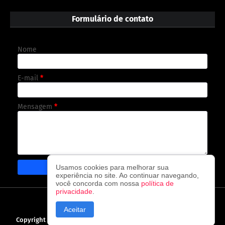
Formulário de contato
Nome
E-mail
*
Mensagem
*
Usamos cookies para melhorar sua
experiência no site. Ao continuar navegando,
você concorda com nossa
política de
privacidade
.
CAPA
CONTATO
POLÍTICA DE PRIVACIDADE
Aceitar
Copyright ©
2026
O observador - A cada visita uma nova notícia!