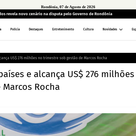
Rondônia, 07 de Agosto de 2026
ados revela novo cenário na disputa pelo Governo de Rondônia
a
Polícia
Destaques
Entretenimento
Cultura
Novidades
Es
lcança US$ 276 milhões no trimestre sob gestão de Marcos Rocha
países e alcança US$ 276 milhões
e Marcos Rocha