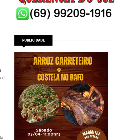
PUBLICIDADE
m
o é
da