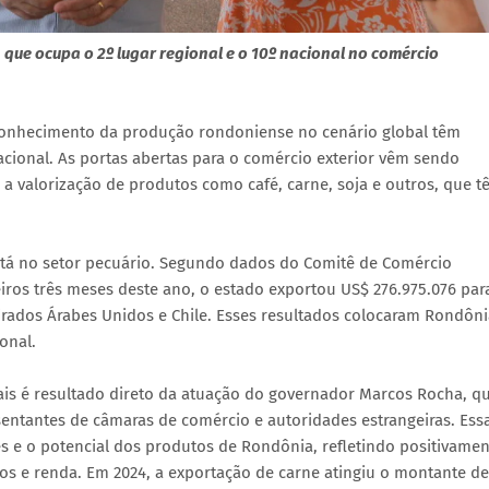
 que ocupa o 2º lugar regional e o 10º nacional no comércio
conhecimento da produção rondoniense no cenário global têm
ional. As portas abertas para o comércio exterior vêm sendo
a valorização de produtos como café, carne, soja e outros, que t
stá no setor pecuário. Segundo dados do Comitê de Comércio
ros três meses deste ano, o estado exportou US$ 276.975.076 par
irados Árabes Unidos e Chile. Esses resultados colocaram Rondôni
onal.
nais é resultado direto da atuação do governador Marcos Rocha, q
entantes de câmaras de comércio e autoridades estrangeiras. Ess
 e o potencial dos produtos de Rondônia, refletindo positivamen
s e renda. Em 2024, a exportação de carne atingiu o montante de