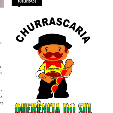
PUBLICIDADE
êm
a
a
ue
as
te