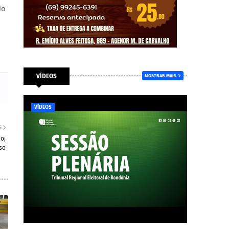
do
VÍDEOS
MOSTRAR MAIS
VÍDEOS
S
o;
so