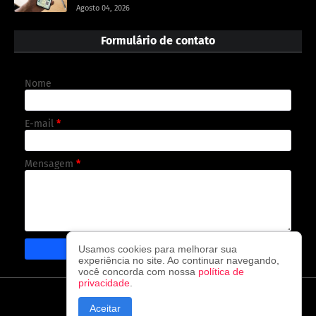
Agosto 04, 2026
Formulário de contato
Nome
E-mail
*
Mensagem
*
Usamos cookies para melhorar sua
experiência no site. Ao continuar navegando,
você concorda com nossa
política de
privacidade
.
CAPA
CONTATO
POLÍTICA DE PRIVACIDADE
Aceitar