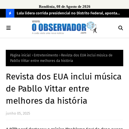
Rondônia, 08 de Agosto de 2026
tuou
Lula lidera corrida presidencial no Distrito Federal, aponta
Lei
pesquisa; Flávio Bolsonaro aparece em segundo
Kok
C
O
N
FI
Página inicial
Entretenimento
Revista dos EUA inclui música de
R
Pabllo Vittar entre melhores da história
A
Revista dos EUA inclui música
de Pabllo Vittar entre
melhores da história
junho 05, 2025