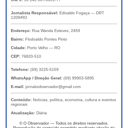
Jornalista Responsável:
Edivaldo Fogaça — DRT
1209/RO
Endereço:
Rua Wanda Esteves, 2459
Bairro:
Flodoaldo Pontes Pinto
Cidade:
Porto Velho — RO
CEP:
76820-510
Telefone:
(69) 3225-5159
WhatsApp / Direção Geral:
(69) 99903-5895
E-mail:
jornaloobservador@gmail.com
Conteúdo:
Notícias, política, economia, cultura e eventos
regionais
Atualização:
Diária
© O Observador — Todos os direitos reservados.
Reprodução do conteúdo permitida mediante citação da