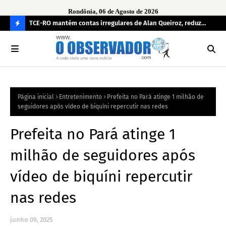
Rondônia, 06 de Agosto de 2026
e
TCE-RO mantém contas irregulares de Alan Queiroz, reduz
Fe
multa e caso pode gerar Inelegibilidade
Ron
C
O
N
FI
Página inicial
Entretenimento
Prefeita no Pará atinge 1 milhão de
R
seguidores após vídeo de biquíni repercutir nas redes
A
Prefeita no Pará atinge 1
milhão de seguidores após
vídeo de biquíni repercutir
nas redes
junho 09, 2025