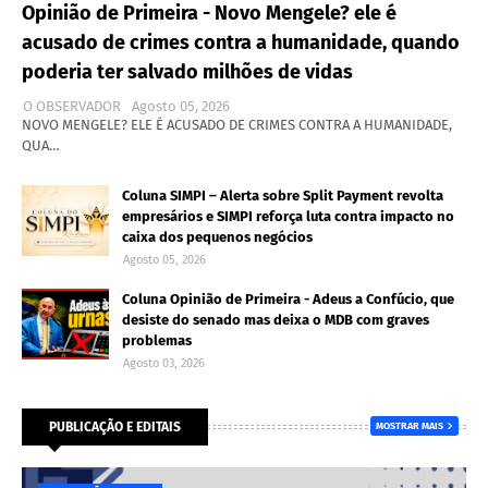
Opinião de Primeira - Novo Mengele? ele é
acusado de crimes contra a humanidade, quando
poderia ter salvado milhões de vidas
O OBSERVADOR
Agosto 05, 2026
NOVO MENGELE? ELE É ACUSADO DE CRIMES CONTRA A HUMANIDADE,
QUA…
Coluna SIMPI – Alerta sobre Split Payment revolta
empresários e SIMPI reforça luta contra impacto no
caixa dos pequenos negócios
Agosto 05, 2026
Coluna Opinião de Primeira - Adeus a Confúcio, que
desiste do senado mas deixa o MDB com graves
problemas
Agosto 03, 2026
PUBLICAÇÃO E EDITAIS
MOSTRAR MAIS