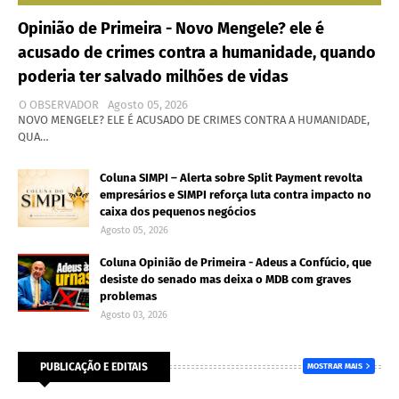
Opinião de Primeira - Novo Mengele? ele é
acusado de crimes contra a humanidade, quando
poderia ter salvado milhões de vidas
O OBSERVADOR
Agosto 05, 2026
NOVO MENGELE? ELE É ACUSADO DE CRIMES CONTRA A HUMANIDADE,
QUA…
Coluna SIMPI – Alerta sobre Split Payment revolta
empresários e SIMPI reforça luta contra impacto no
caixa dos pequenos negócios
Agosto 05, 2026
Coluna Opinião de Primeira - Adeus a Confúcio, que
desiste do senado mas deixa o MDB com graves
problemas
Agosto 03, 2026
PUBLICAÇÃO E EDITAIS
MOSTRAR MAIS