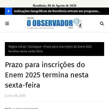
Rondônia, 06 de Agosto de 2026
ndecisos
Indicações Geográficas de Rondônia entram em programa
Seg
internacional para acelerar negócios
his
C
O
N
FI
Página inicial
Destaque
Prazo para inscrições do Enem 2025
R
termina nesta sexta-feira
A
Prazo para inscrições do
Enem 2025 termina nesta
sexta-feira
junho 05, 2025