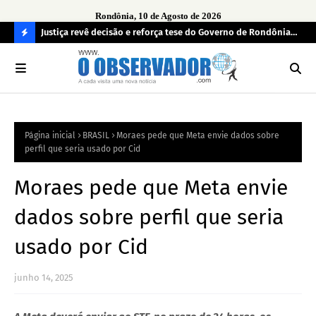
Rondônia, 10 de Agosto de 2026
13 de
Justiça revê decisão e reforça tese do Governo de Rondônia
TRE
sobre transação tributária
fal
C
O
N
FI
Página inicial
BRASIL
Moraes pede que Meta envie dados sobre
R
perfil que seria usado por Cid
A
Moraes pede que Meta envie
dados sobre perfil que seria
usado por Cid
junho 14, 2025