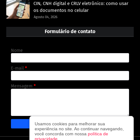
CIN, CNH digital e CRLV eletrônico: como usar
os documentos no celular
Agosto 04, 2026
Formulário de contato
Nome
E-mail
*
Mensagem
*
Usamos cookies para melhorar sua
experiência no site. Ao continuar navegando,
você concorda com nossa
política de
privacidade
.