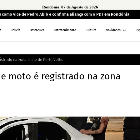
Rondônia, 07 de Agosto de 2026
os como vice de Pedro Abib e confirma aliança com o PDT em Rondônia
a
Polícia
Destaques
Entretenimento
Cultura
Novidades
Es
istrado na zona Leste de Porto Velho
 e moto é registrado na zona