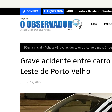
MDB oficializa Dr. Mauro Sant
CONFIRA
ELEIÇÕES 2026
Capa
Polític
Página inicial
Policia
Grave acidente entre carro e moto é reg
Grave acidente entre carro
Leste de Porto Velho
junho 12, 2025