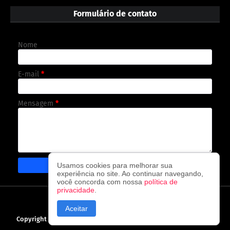
Formulário de contato
Nome
E-mail
*
Mensagem
*
Usamos cookies para melhorar sua
experiência no site. Ao continuar navegando,
você concorda com nossa
política de
privacidade
.
CAPA
CONTATO
POLÍTICA DE PRIVACIDADE
Aceitar
Copyright ©
2026
O observador - A cada visita uma nova notícia!