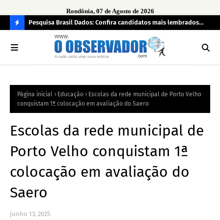
Rondônia, 07 de Agosto de 2026
 pendência
Pesquisa Brasil Dados: Confira candidatos mais lembrados
PL 
pelo eleitorado de Rondônia para deputado estadual
com
C
O
N
FI
Página inicial
Educação
Escolas da rede municipal de Porto Velho
R
conquistam 1ª colocação em avaliação do Saero
A
Escolas da rede municipal de
Porto Velho conquistam 1ª
colocação em avaliação do
Saero
junho 13, 2025