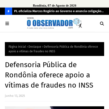
Rondônia, 07 de Agosto de 2026
r
PL oficializa Marcos Rogério ao Governo e anuncia coligação
MDB
as já
com cinco partidos em Rondônia
con
C
O
N
FI
Página inicial
Destaque
Defensoria Pública de Rondônia oferece
R
apoio a vítimas de fraudes no INSS
A
Defensoria Pública de
Rondônia oferece apoio a
vítimas de fraudes no INSS
junho 13, 2025