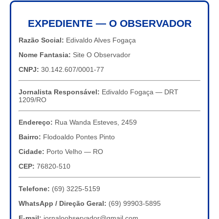
EXPEDIENTE — O OBSERVADOR
Razão Social:
Edivaldo Alves Fogaça
Nome Fantasia:
Site O Observador
CNPJ:
30.142.607/0001-77
Jornalista Responsável:
Edivaldo Fogaça — DRT
1209/RO
Endereço:
Rua Wanda Esteves, 2459
Bairro:
Flodoaldo Pontes Pinto
Cidade:
Porto Velho — RO
CEP:
76820-510
Telefone:
(69) 3225-5159
WhatsApp / Direção Geral:
(69) 99903-5895
E-mail:
jornaloobservador@gmail.com