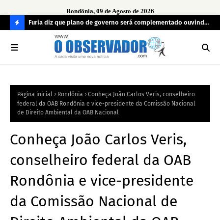
Rondônia, 09 de Agosto de 2026
preso
Furia diz que plano de governo será complementado ouvindo
Opi
o povo e definindo prioridades
PAY
C
em
O
N
FI
Página inicial
Rondônia
Conheça João Carlos Veris, conselheiro
R
federal da OAB Rondônia e vice-presidente da Comissão Nacional
A
de Direito Ambiental da OAB Nacional
Conheça João Carlos Veris,
conselheiro federal da OAB
Rondônia e vice-presidente
da Comissão Nacional de