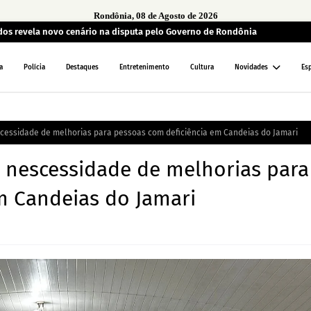
Rondônia, 08 de Agosto de 2026
ados revela novo cenário na disputa pelo Governo de Rondônia
a
Polícia
Destaques
Entretenimento
Cultura
Novidades
Es
scessidade de melhorias para pessoas com deficiência em Candeias do Jamari
a nescessidade de melhorias para
m Candeias do Jamari