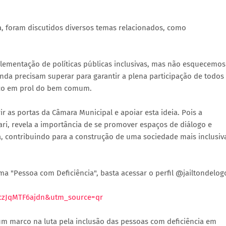
ia, foram discutidos diversos temas relacionados, como
plementação de políticas públicas inclusivas, mas não esquecemos
nda precisam superar para garantir a plena participação de todos
orço em prol do bem comum.
r as portas da Câmara Municipal e apoiar esta ideia. Pois a
ri, revela a importância de se promover espaços de diálogo e
a, contribuindo para a construção de uma sociedade mais inclusiv
 "Pessoa com Deficiência", basta acessar o perfil @jailtondelog
0czJqMTF6ajdn&utm_source=qr
um marco na luta pela inclusão das pessoas com deficiência em