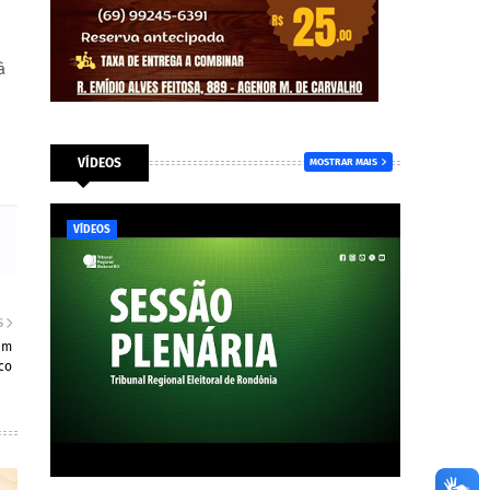
à
VÍDEOS
MOSTRAR MAIS
VÍDEOS
S
em
co