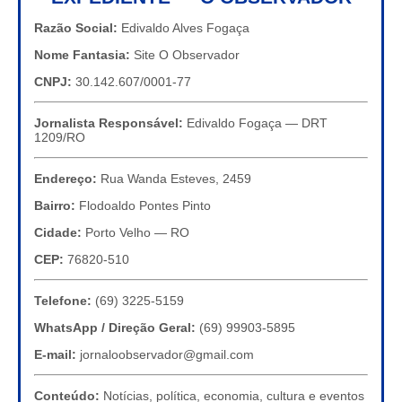
Razão Social:
Edivaldo Alves Fogaça
Nome Fantasia:
Site O Observador
CNPJ:
30.142.607/0001-77
Jornalista Responsável:
Edivaldo Fogaça — DRT
1209/RO
Endereço:
Rua Wanda Esteves, 2459
Bairro:
Flodoaldo Pontes Pinto
Cidade:
Porto Velho — RO
CEP:
76820-510
Telefone:
(69) 3225-5159
WhatsApp / Direção Geral:
(69) 99903-5895
E-mail:
jornaloobservador@gmail.com
Conteúdo:
Notícias, política, economia, cultura e eventos