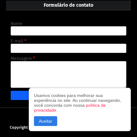
Formulário de contato
Nome
E-mail
*
Mensagem
*
Usamos cookies para melhorar sua
experiência no site. Ao continuar navegando,
você concorda com nossa
política de
privacidade
.
CAPA
CONTATO
POLÍTICA DE PRIVACIDADE
Aceitar
Copyright ©
2026
O observador - A cada visita uma nova notícia!