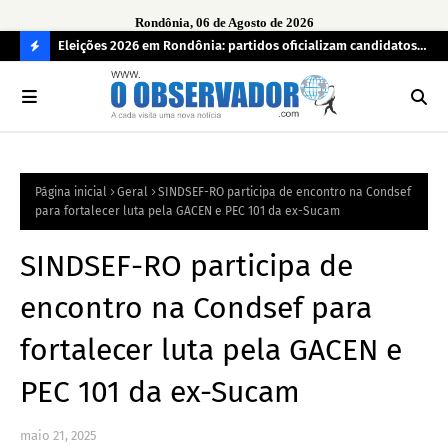
Rondônia, 06 de Agosto de 2026
grama
Eleições 2026 em Rondônia: partidos oficializam candidatos a
Car
deputado estadual, partidos não conseguem formar chapas
apr
C
completas
O
N
FI
Página inicial
Geral
SINDSEF-RO participa de encontro na Condsef
R
para fortalecer luta pela GACEN e PEC 101 da ex-Sucam
A
SINDSEF-RO participa de
encontro na Condsef para
fortalecer luta pela GACEN e
PEC 101 da ex-Sucam
maio 21, 2025