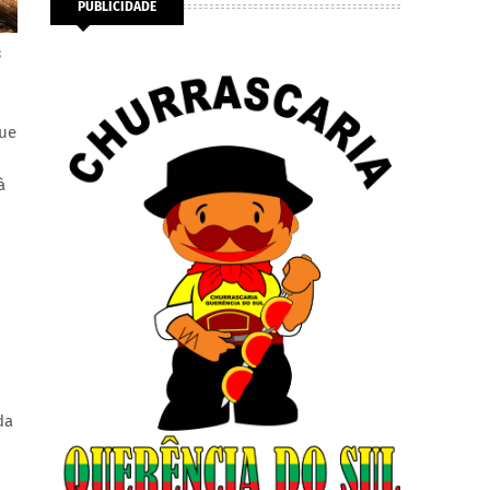
PUBLICIDADE
s
que
à
da