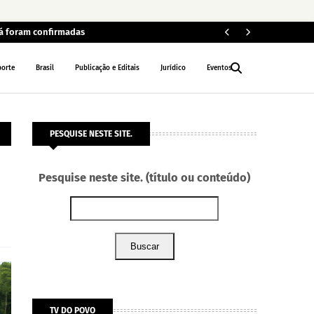
já foram confirmadas
MP
INTERIOR
porte
Brasil
Publicação e Editais
Jurídico
Eventos
PESQUISE NESTE SITE.
Pesquise neste site. (título ou conteúdo)
Buscar
TV DO POVO