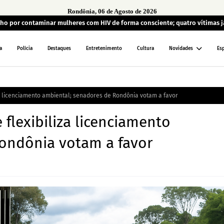
Rondônia, 06 de Agosto de 2026
lho por contaminar mulheres com HIV de forma consciente; quatro vítimas 
a
Polícia
Destaques
Entretenimento
Cultura
Novidades
Es
za licenciamento ambiental; senadores de Rondônia votam a favor
flexibiliza licenciamento
ondônia votam a favor