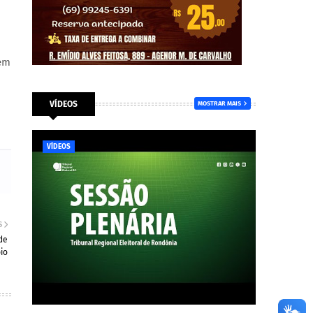
 em
VÍDEOS
MOSTRAR MAIS
VÍDEOS
S
de
io