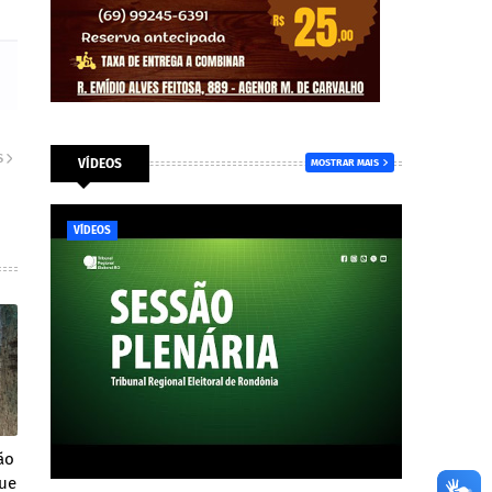
S
VÍDEOS
MOSTRAR MAIS
VÍDEOS
ão
que