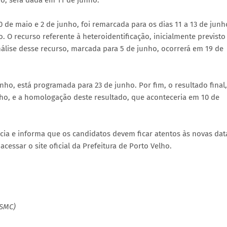
o, será dada em 11 de junho.
0 de maio e 2 de junho, foi remarcada para os dias 11 a 13 de junh
. O recurso referente à heteroidentificação, inicialmente previsto
nálise desse recurso, marcada para 5 de junho, ocorrerá em 19 de
nho, está programada para 23 de junho. Por fim, o resultado final,
nho, e a homologação deste resultado, que aconteceria em 10 de
cia e informa que os candidatos devem ficar atentos às novas dat
cessar o site oficial da Prefeitura de Porto Velho.
(SMC)