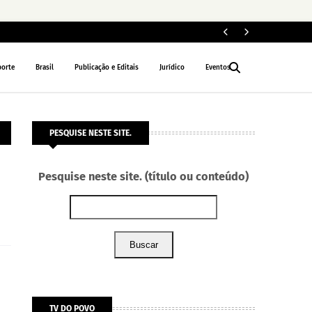
Fe
POLÍTICA
porte
Brasil
Publicação e Editais
Jurídico
Eventos
PESQUISE NESTE SITE.
Pesquise neste site. (título ou conteúdo)
Buscar
TV DO POVO