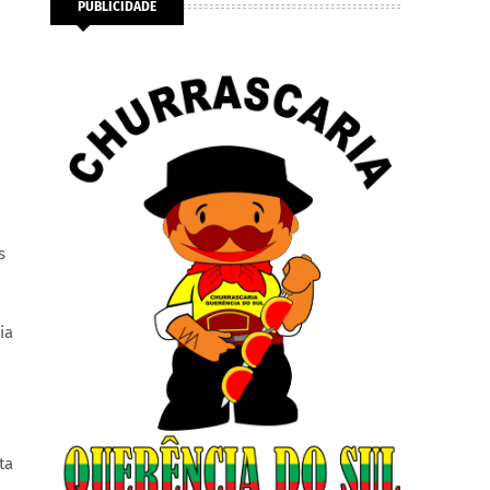
PUBLICIDADE
s
ia
ta