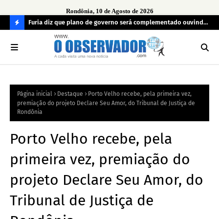
Rondônia, 10 de Agosto de 2026
preso
Furia diz que plano de governo será complementado ouvindo
Opi
o povo e definindo prioridades
PAY
C
em
O
N
FI
Página inicial
Destaque
Porto Velho recebe, pela primeira vez,
R
premiação do projeto Declare Seu Amor, do Tribunal de Justiça de
A
Rondônia
Porto Velho recebe, pela
primeira vez, premiação do
projeto Declare Seu Amor, do
Tribunal de Justiça de