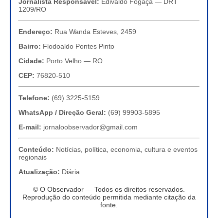
Jornalista Responsável:
Edivaldo Fogaça — DRT
1209/RO
Endereço:
Rua Wanda Esteves, 2459
Bairro:
Flodoaldo Pontes Pinto
Cidade:
Porto Velho — RO
CEP:
76820-510
Telefone:
(69) 3225-5159
WhatsApp / Direção Geral:
(69) 99903-5895
E-mail:
jornaloobservador@gmail.com
Conteúdo:
Notícias, política, economia, cultura e eventos
regionais
Atualização:
Diária
© O Observador — Todos os direitos reservados.
Reprodução do conteúdo permitida mediante citação da
fonte.