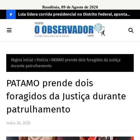
Rondônia, 09 de Agosto de 2026
tuou
Lula lidera corrida presidencial no Distrito Federal, aponta
Lei
pesquisa; Flávio Bolsonaro aparece em segundo
Kok
C
O
N
FI
Página inicial
Policia
PATAMO prende dois foragidos da Justiça
R
durante patrulhamento
A
PATAMO prende dois
foragidos da Justiça durante
patrulhamento
maio 26, 2025