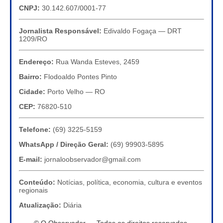
CNPJ:
30.142.607/0001-77
Jornalista Responsável:
Edivaldo Fogaça — DRT
1209/RO
Endereço:
Rua Wanda Esteves, 2459
Bairro:
Flodoaldo Pontes Pinto
Cidade:
Porto Velho — RO
CEP:
76820-510
Telefone:
(69) 3225-5159
WhatsApp / Direção Geral:
(69) 99903-5895
E-mail:
jornaloobservador@gmail.com
Conteúdo:
Notícias, política, economia, cultura e eventos
regionais
Atualização:
Diária
© O Observador — Todos os direitos reservados.