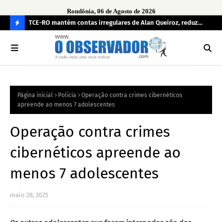
Rondônia, 06 de Agosto de 2026
e
TCE-RO mantém contas irregulares de Alan Queiroz, reduz
Fe
multa e caso pode gerar Inelegibilidade
Ron
C
O
N
FI
Página inicial
Policia
Operação contra crimes cibernéticos
R
apreende ao menos 7 adolescentes
A
Operação contra crimes
cibernéticos apreende ao
menos 7 adolescentes
maio 28, 2025