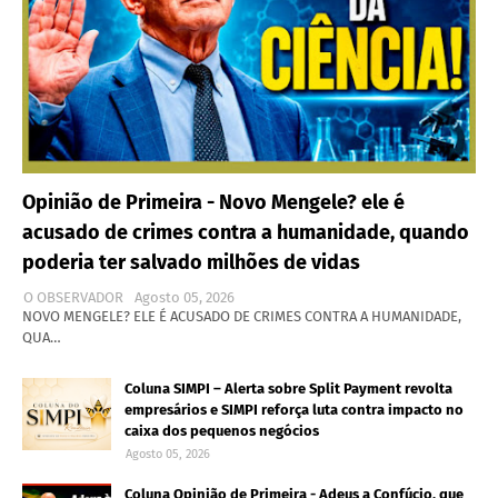
Opinião de Primeira - Novo Mengele? ele é
acusado de crimes contra a humanidade, quando
poderia ter salvado milhões de vidas
O OBSERVADOR
Agosto 05, 2026
NOVO MENGELE? ELE É ACUSADO DE CRIMES CONTRA A HUMANIDADE,
QUA…
Coluna SIMPI – Alerta sobre Split Payment revolta
empresários e SIMPI reforça luta contra impacto no
caixa dos pequenos negócios
Agosto 05, 2026
Coluna Opinião de Primeira - Adeus a Confúcio, que