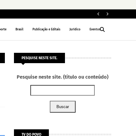
Le
NACIONAL
porte
Brasil
Publicação e Editais
Jurídico
Eventos
PESQUISE NESTE SITE.
Pesquise neste site. (título ou conteúdo)
Buscar
TV DO POVO