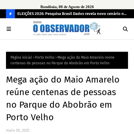
Rondônia, 08 de Agosto de 2026
eúne mais
ELEIÇÕES 2026: Pesquisa Brasil Dados revela novo cenário na
Sam
disputa pelo Governo de Rondônia
des
C
O
N
FI
Página inicial
Porto Velho
Mega ação do Maio Amarelo reúne
R
centenas de pessoas no Parque do Abobrão em Porto Velho
A
Mega ação do Maio Amarelo
reúne centenas de pessoas
no Parque do Abobrão em
Porto Velho
maio 05, 2025