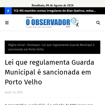
Rondônia, 06 de Agosto de 2026
e
TCE-RO mantém contas irregulares de Alan Queiroz, reduz
Fe
multa e caso pode gerar Inelegibilidade
Ron
C
O
N
FI
Página inicial
Destaque
Lei que regulamenta Guarda Municipal é
R
sancionada em Porto Velho
A
Lei que regulamenta Guarda
Municipal é sancionada em
Porto Velho
maio 13, 2025