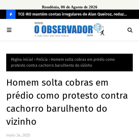
Rondônia, 06 de Agosto de 2026
e
TCE-RO mantém contas irregulares de Alan Queiroz, reduz
Fe
multa e caso pode gerar Inelegibilidade
Ron
C
O
N
FI
Página inicial
Policia
Homem solta cobras em prédio como
R
protesto contra cachorro barulhento do vizinho
A
Homem solta cobras em
prédio como protesto contra
cachorro barulhento do
vizinho
maio 24, 2025