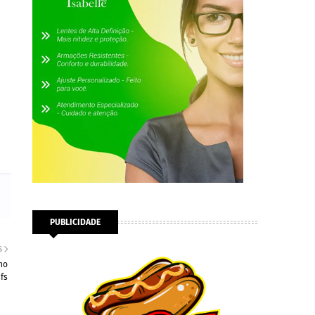
PUBLICIDADE
S
no
fs