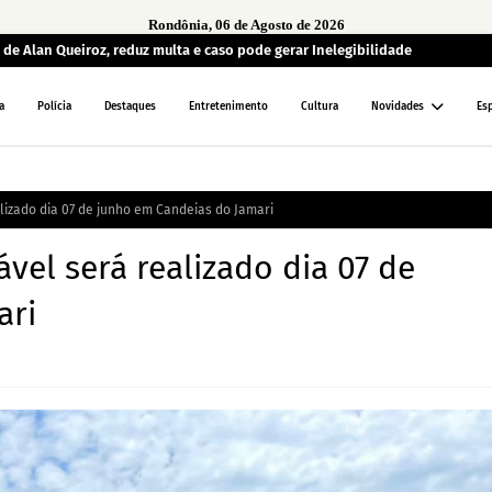
Rondônia, 06 de Agosto de 2026
de Alan Queiroz, reduz multa e caso pode gerar Inelegibilidade
a
Polícia
Destaques
Entretenimento
Cultura
Novidades
Es
izado dia 07 de junho em Candeias do Jamari
el será realizado dia 07 de
ari