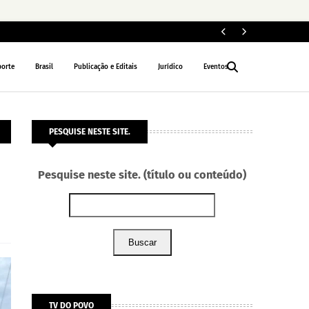
Fe
POLÍTICA
porte
Brasil
Publicação e Editais
Jurídico
Eventos
PESQUISE NESTE SITE.
Pesquise neste site. (título ou conteúdo)
Buscar
TV DO POVO