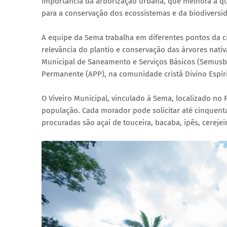
importância da arborização urbana, que melhora a qua
para a conservação dos ecossistemas e da biodiversi
A equipe da Sema trabalha em diferentes pontos da c
relevância do plantio e conservação das árvores nati
Municipal de Saneamento e Serviços Básicos (Semusb)
Permanente (APP), na comunidade cristã Divino Espíri
O Viveiro Municipal, vinculado à Sema, localizado no
população. Cada morador pode solicitar até cinquenta
procuradas são açaí de touceira, bacaba, ipês, cereje