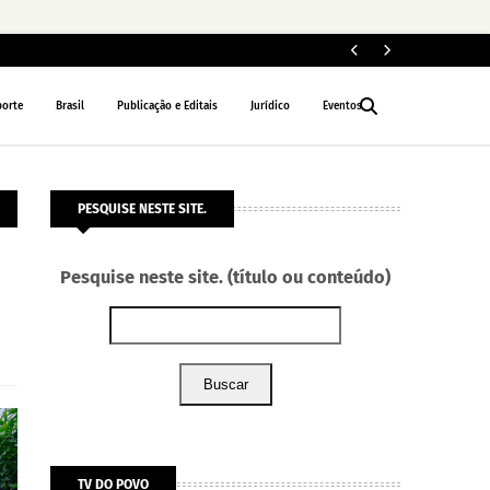
Le
NACIONAL
porte
Brasil
Publicação e Editais
Jurídico
Eventos
PESQUISE NESTE SITE.
Pesquise neste site. (título ou conteúdo)
Buscar
TV DO POVO