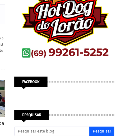
S
iá
de
FACEBOOK
PESQUISAR
26