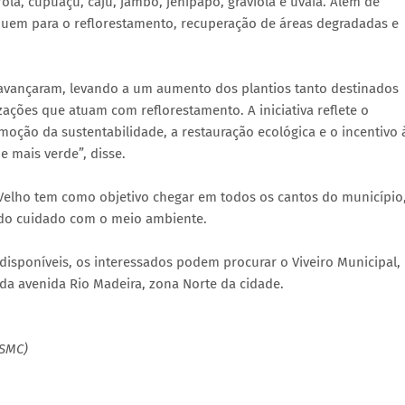
la, cupuaçu, caju, jambo, jenipapo, graviola e uvaia. Além de
ibuem para o reflorestamento, recuperação de áreas degradadas e
s avançaram, levando a um aumento dos plantios tanto destinados
zações que atuam com reflorestamento. A iniciativa reflete o
oção da sustentabilidade, a restauração ecológica e o incentivo 
 mais verde”, disse.
 Velho tem como objetivo chegar em todos os cantos do município
do cuidado com o meio ambiente.
 disponíveis, os interessados podem procurar o Viveiro Municipal,
 da avenida Rio Madeira, zona Norte da cidade.
(SMC)