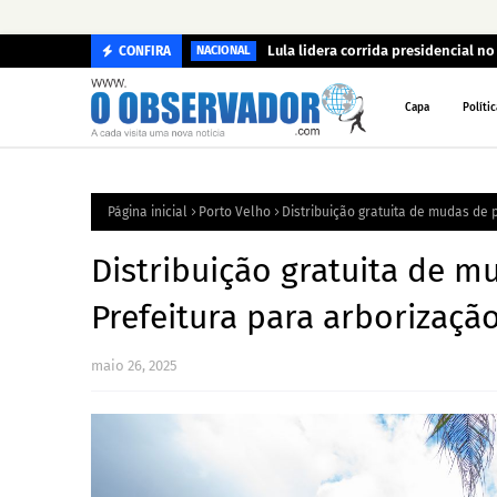
Lula lidera corrida presidencial n
CONFIRA
NACIONAL
Capa
Polític
Página inicial
Porto Velho
Distribuição gratuita de mudas de 
Distribuição gratuita de m
Prefeitura para arborizaçã
maio 26, 2025