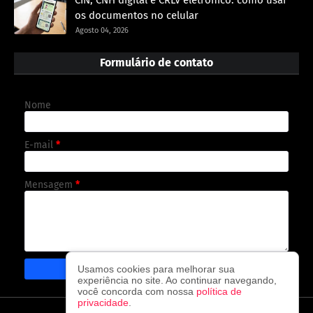
os documentos no celular
Agosto 04, 2026
Formulário de contato
Nome
E-mail
*
Mensagem
*
Usamos cookies para melhorar sua
experiência no site. Ao continuar navegando,
você concorda com nossa
política de
privacidade
.