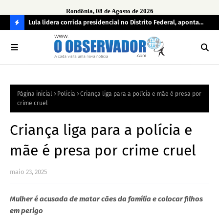
Rondônia, 08 de Agosto de 2026
tuou
Lula lidera corrida presidencial no Distrito Federal, aponta
Lei
pesquisa; Flávio Bolsonaro aparece em segundo
Kok
C
O
N
FI
Página inicial
Policia
Criança liga para a polícia e mãe é presa por
R
crime cruel
A
Criança liga para a polícia e
mãe é presa por crime cruel
maio 23, 2025
Mulher é acusada de matar cães da família e colocar filhos
em perigo