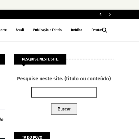
ELEIÇÕES 2026
porte
Brasil
Publicação e Editais
Jurídico
Eventos
PESQUISE NESTE SITE.
Pesquise neste site. (título ou conteúdo)
Buscar
de
TV DO POVO