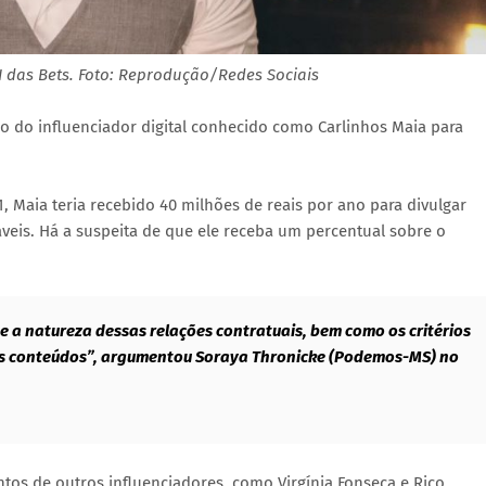
I das Bets. Foto: Reprodução/Redes Sociais
o do influenciador digital conhecido como Carlinhos Maia para
, Maia teria recebido 40 milhões de reais por ano para divulgar
veis. Há a suspeita de que ele receba um percentual sobre o
 a natureza dessas relações contratuais, bem como os critérios
ses conteúdos”, argumentou Soraya Thronicke (Podemos-MS) no
tos de outros influenciadores, como Virgínia Fonseca e Rico