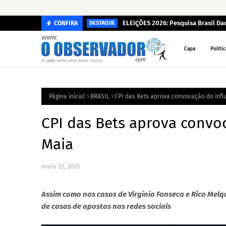
ELEIÇÕES 2026: Pesquisa Brasil D
CONFIRA
DESTAQUE
Capa
Polític
Página inicial
BRASIL
CPI das Bets aprova convocação do infl
CPI das Bets aprova convo
Maia
maio 22, 2025
Assim como nos casos de Virgínia Fonseca e Rico Melqu
de casas de apostas nas redes sociais