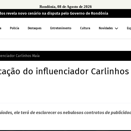
Rondônia, 08 de Agosto de 2026
ados revela novo cenário na disputa pelo Governo de Rondônia
a
Polícia
Destaques
Entretenimento
Cultura
Novidades
Es
uenciador Carlinhos Maia
cação do influenciador Carlinhos
iades, ele terá de esclarecer os nebulosos contratos de publicida