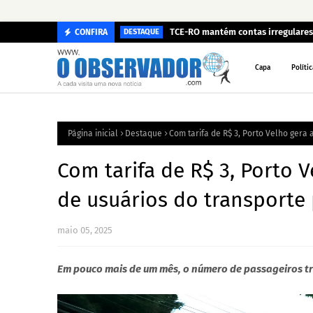
TCE-RO mantém contas irregulares 
CONFIRA
DESTAQUE
Capa
Polític
Página inicial
Destaque
Com tarifa de R$ 3, Porto Velho gera
Com tarifa de R$ 3, Porto
de usuários do transporte 
maio 05, 2025
Em pouco mais de um mês, o número de passageiros 