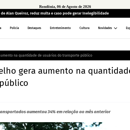
Rondônia, 06 de Agosto de 2026
de Alan Queiroz, reduz multa e caso pode gerar Inelegibilidade
a
Polícia
Destaques
Entretenimento
Cultura
Novidades
Es
 aumento na quantidade de usuários do transporte público
 Velho gera aumento na quantidad
público
transportados aumentou 34% em relação ao mês anterior