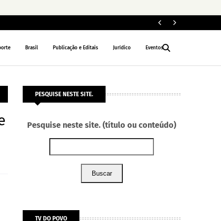
Fe
POLÍTICA
porte
Brasil
Publicação e Editais
Jurídico
Eventos
PESQUISE NESTE SITE.
e
Pesquise neste site. (título ou conteúdo)
Buscar
TV DO POVO