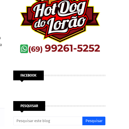
a
 a
FACEBOOK
PESQUISAR