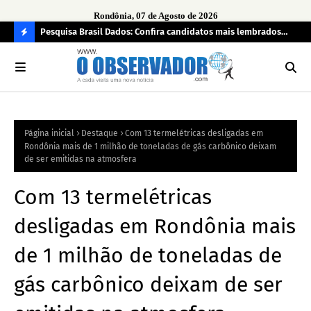
Rondônia, 07 de Agosto de 2026
 pendência
Pesquisa Brasil Dados: Confira candidatos mais lembrados
PL 
pelo eleitorado de Rondônia para deputado estadual
com
C
O
N
FI
Página inicial
Destaque
Com 13 termelétricas desligadas em
R
Rondônia mais de 1 milhão de toneladas de gás carbônico deixam
A
de ser emitidas na atmosfera
Com 13 termelétricas
desligadas em Rondônia mais
de 1 milhão de toneladas de
gás carbônico deixam de ser