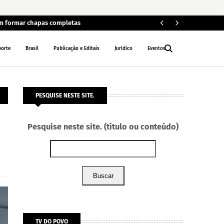
em formar chapas completas
Car
POLÍCIA
porte
Brasil
Publicação e Editais
Jurídico
Eventos
PESQUISE NESTE SITE.
Pesquise neste site. (título ou conteúdo)
Buscar
TV DO POVO