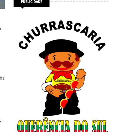
PUBLICIDADE
no
pós
s