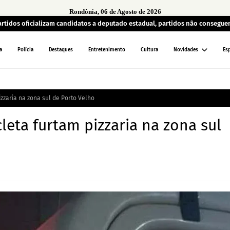
Rondônia, 06 de Agosto de 2026
artidos oficializam candidatos a deputado estadual, partidos não consegu
a
Polícia
Destaques
Entretenimento
Cultura
Novidades
Es
izzaria na zona sul de Porto Velho
leta furtam pizzaria na zona sul