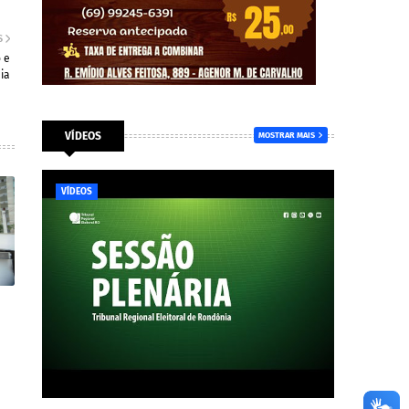
S
 e
ia
VÍDEOS
MOSTRAR MAIS
VÍDEOS