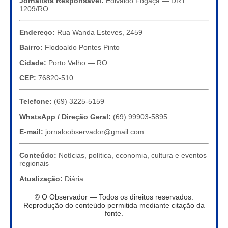
Jornalista Responsável:
Edivaldo Fogaça — DRT
1209/RO
Endereço:
Rua Wanda Esteves, 2459
Bairro:
Flodoaldo Pontes Pinto
Cidade:
Porto Velho — RO
CEP:
76820-510
Telefone:
(69) 3225-5159
WhatsApp / Direção Geral:
(69) 99903-5895
E-mail:
jornaloobservador@gmail.com
Conteúdo:
Notícias, política, economia, cultura e eventos
regionais
Atualização:
Diária
© O Observador — Todos os direitos reservados.
Reprodução do conteúdo permitida mediante citação da
fonte.