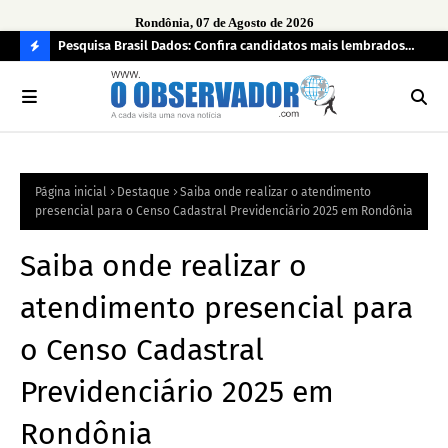
Rondônia, 07 de Agosto de 2026
 pendência
Pesquisa Brasil Dados: Confira candidatos mais lembrados
PL 
pelo eleitorado de Rondônia para deputado estadual
com
C
O
N
FI
Página inicial
Destaque
Saiba onde realizar o atendimento
R
presencial para o Censo Cadastral Previdenciário 2025 em Rondônia
A
Saiba onde realizar o
atendimento presencial para
o Censo Cadastral
Previdenciário 2025 em
Rondônia