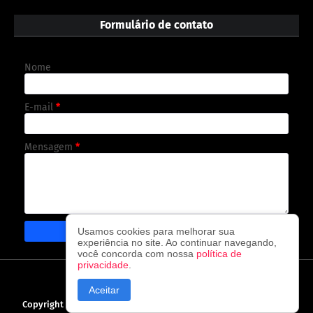
Formulário de contato
Nome
E-mail
*
Mensagem
*
Usamos cookies para melhorar sua
experiência no site. Ao continuar navegando,
você concorda com nossa
política de
privacidade
.
CAPA
CONTATO
POLÍTICA DE PRIVACIDADE
Aceitar
Copyright ©
2026
O observador - A cada visita uma nova notícia!