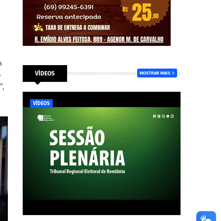
a
VÍDEOS
o
MOSTRAR MAIS
”,
VÍDEOS