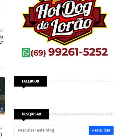
S
de
NP
FACEBOOK
PESQUISAR
s
)