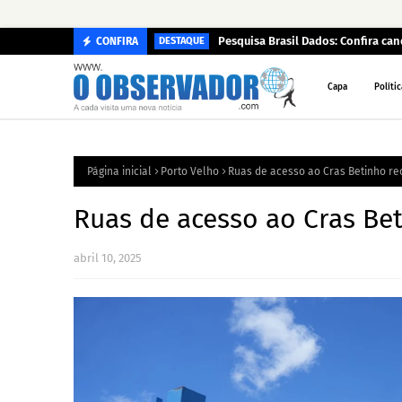
Pesquisa Brasil Dados: Confira c
CONFIRA
DESTAQUE
Capa
Polític
Página inicial
Porto Velho
Ruas de acesso ao Cras Betinho r
Ruas de acesso ao Cras B
abril 10, 2025