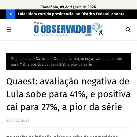
Rondônia, 09 de Agosto de 2026
tuou
Lula lidera corrida presidencial no Distrito Federal, aponta
Lei
pesquisa; Flávio Bolsonaro aparece em segundo
Kok
C
O
N
FI
Página inicial
Nacional
Quaest: avaliação negativa de Lula sobe
R
para 41%, e positiva cai para 27%, a pior da série
A
Quaest: avaliação negativa de
Lula sobe para 41%, e positiva
cai para 27%, a pior da série
abril 02, 2025