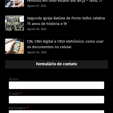
remotos em todo estado até terça – feira, 11
Agosto 07, 2026
Segunda Igreja Batista de Porto Velho celebra
75 anos de história e fé
Agosto 06, 2026
CIN, CNH digital e CRLV eletrônico: como usar
os documentos no celular
Agosto 04, 2026
Formulário de contato
Nome
E-mail
*
Mensagem
*