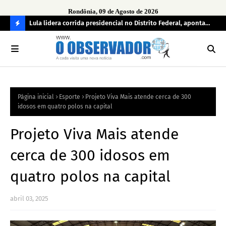
Rondônia, 09 de Agosto de 2026
tuou
Lula lidera corrida presidencial no Distrito Federal, aponta
Lei
pesquisa; Flávio Bolsonaro aparece em segundo
Kok
C
O
N
FI
Página inicial
Esporte
Projeto Viva Mais atende cerca de 300
R
idosos em quatro polos na capital
A
Projeto Viva Mais atende
cerca de 300 idosos em
quatro polos na capital
abril 03, 2025