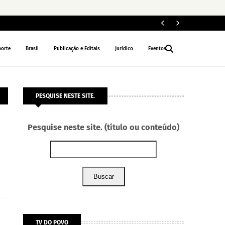
ELEIÇÕES 2026
porte
Brasil
Publicação e Editais
Jurídico
Eventos
PESQUISE NESTE SITE.
Pesquise neste site. (título ou conteúdo)
Buscar
TV DO POVO