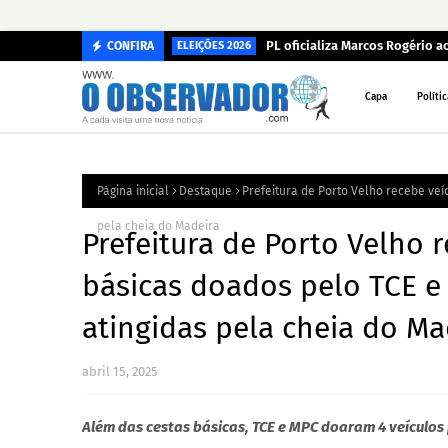
PL oficializa Marcos Rogério 
CONFIRA
ELEIÇÕES 2026
Capa
Polític
Página inicial
Destaque
Prefeitura de Porto Velho recebe veí
pela cheia do Madeira
Prefeitura de Porto Velho r
básicas doados pelo TCE e 
atingidas pela cheia do Ma
abril 15, 2025
Além das cestas básicas, TCE e MPC doaram 4 veículos 