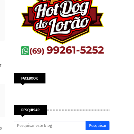
a
7
FACEBOOK
PESQUISAR
s