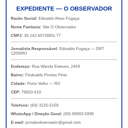
EXPEDIENTE — O OBSERVADOR
Razão Social:
Edivaldo Alves Fogaça
Nome Fantasia:
Site O Observador
CNPJ:
30.142.607/0001-77
Jornalista Responsável:
Edivaldo Fogaça — DRT
1209/RO
Endereço:
Rua Wanda Esteves, 2459
Bairro:
Flodoaldo Pontes Pinto
Cidade:
Porto Velho — RO
CEP:
76820-510
Telefone:
(69) 3225-5159
WhatsApp / Direção Geral:
(69) 99903-5895
E-mail:
jornaloobservador@gmail.com