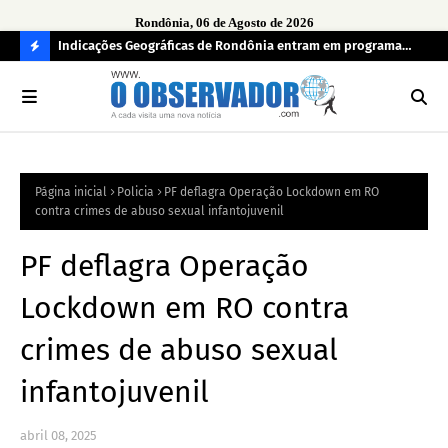
Rondônia, 06 de Agosto de 2026
ndecisos
Indicações Geográficas de Rondônia entram em programa
Seg
internacional para acelerar negócios
his
C
O
N
FI
Página inicial
Policia
PF deflagra Operação Lockdown em RO
R
contra crimes de abuso sexual infantojuvenil
A
PF deflagra Operação
Lockdown em RO contra
crimes de abuso sexual
infantojuvenil
abril 08, 2025