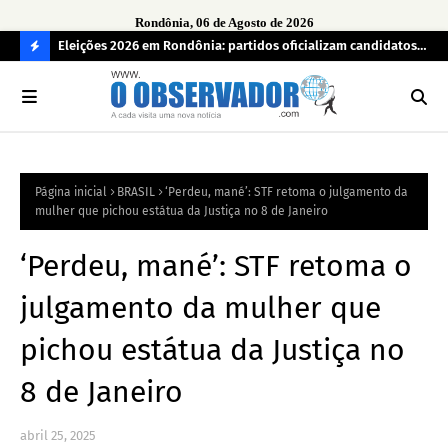
Rondônia, 06 de Agosto de 2026
grama
Eleições 2026 em Rondônia: partidos oficializam candidatos a
Car
deputado estadual, partidos não conseguem formar chapas
apr
C
completas
O
N
FI
Página inicial
BRASIL
‘Perdeu, mané’: STF retoma o julgamento da
R
mulher que pichou estátua da Justiça no 8 de Janeiro
A
‘Perdeu, mané’: STF retoma o
julgamento da mulher que
pichou estátua da Justiça no
8 de Janeiro
abril 25, 2025