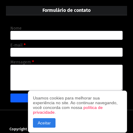
Formulário de contato
Nome
E-mail
*
Mensagem
*
Usamos cookies para melhorar sua
experiência no site. Ao continuar navegando,
você concorda com nossa
política de
privacidade
.
CAPA
CONTATO
POLÍTICA DE PRIVACIDADE
Aceitar
Copyright ©
2026
O observador - A cada visita uma nova notícia!