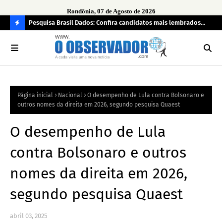
Rondônia, 07 de Agosto de 2026
 pendência
Pesquisa Brasil Dados: Confira candidatos mais lembrados
PL 
pelo eleitorado de Rondônia para deputado estadual
com
C
O
N
FI
Página inicial
Nacional
O desempenho de Lula contra Bolsonaro e
R
outros nomes da direita em 2026, segundo pesquisa Quaest
A
O desempenho de Lula
contra Bolsonaro e outros
nomes da direita em 2026,
segundo pesquisa Quaest
abril 03, 2025