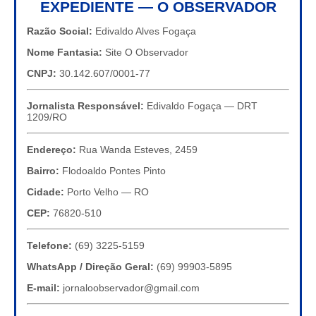
EXPEDIENTE — O OBSERVADOR
Razão Social:
Edivaldo Alves Fogaça
Nome Fantasia:
Site O Observador
CNPJ:
30.142.607/0001-77
Jornalista Responsável:
Edivaldo Fogaça — DRT
1209/RO
Endereço:
Rua Wanda Esteves, 2459
Bairro:
Flodoaldo Pontes Pinto
Cidade:
Porto Velho — RO
CEP:
76820-510
Telefone:
(69) 3225-5159
WhatsApp / Direção Geral:
(69) 99903-5895
E-mail:
jornaloobservador@gmail.com