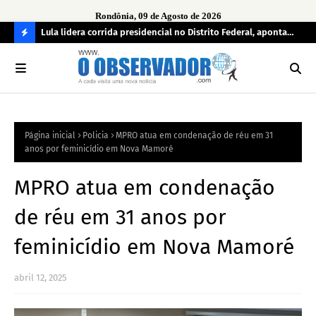
Rondônia, 09 de Agosto de 2026
tuou
Lula lidera corrida presidencial no Distrito Federal, aponta
Lei
pesquisa; Flávio Bolsonaro aparece em segundo
Kok
C
O
N
FI
Página inicial
Policia
MPRO atua em condenação de réu em 31
R
anos por feminicídio em Nova Mamoré
A
MPRO atua em condenação
de réu em 31 anos por
feminicídio em Nova Mamoré
abril 12, 2025