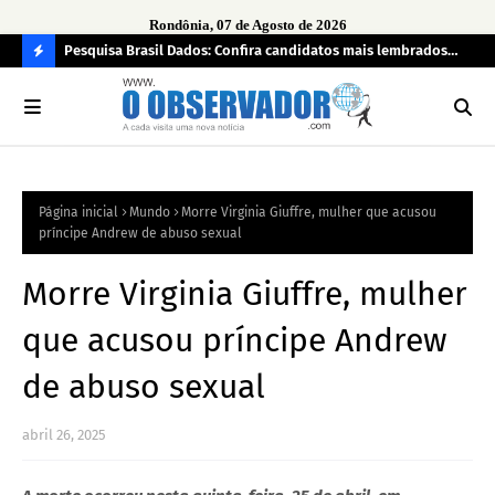
Rondônia, 07 de Agosto de 2026
ontrato
Pesquisa Brasil Dados: Confira candidatos mais lembrados
Opi
car
pelo eleitorado de Rondônia para deputado estadual
tem
C
bra
O
N
FI
Página inicial
Mundo
Morre Virginia Giuffre, mulher que acusou
R
príncipe Andrew de abuso sexual
A
Morre Virginia Giuffre, mulher
que acusou príncipe Andrew
de abuso sexual
abril 26, 2025