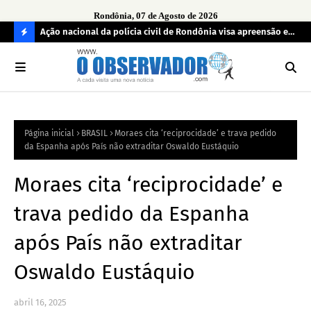
Rondônia, 07 de Agosto de 2026
aturas ao
Ação nacional da polícia civil de Rondônia visa apreensão e
MPF
devolução de celulares roubados
reg
C
O
N
FI
Página inicial
BRASIL
Moraes cita ‘reciprocidade’ e trava pedido
R
da Espanha após País não extraditar Oswaldo Eustáquio
A
Moraes cita ‘reciprocidade’ e
trava pedido da Espanha
após País não extraditar
Oswaldo Eustáquio
abril 16, 2025