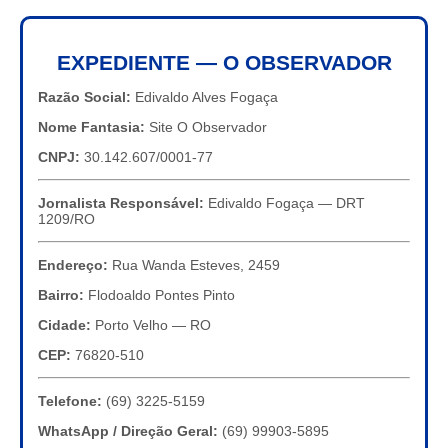
EXPEDIENTE — O OBSERVADOR
Razão Social:
Edivaldo Alves Fogaça
Nome Fantasia:
Site O Observador
CNPJ:
30.142.607/0001-77
Jornalista Responsável:
Edivaldo Fogaça — DRT
1209/RO
Endereço:
Rua Wanda Esteves, 2459
Bairro:
Flodoaldo Pontes Pinto
Cidade:
Porto Velho — RO
CEP:
76820-510
Telefone:
(69) 3225-5159
WhatsApp / Direção Geral:
(69) 99903-5895