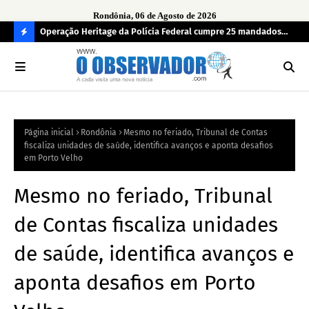
Rondônia, 06 de Agosto de 2026
confirmam
Operação Heritage da Polícia Federal cumpre 25 mandados
Pes
unal de
em Mato Grosso, São Paulo, Rondônia e Ceará
em 
C
O
N
FI
Página inicial
Rondônia
Mesmo no feriado, Tribunal de Contas
R
fiscaliza unidades de saúde, identifica avanços e aponta desafios
A
em Porto Velho
Mesmo no feriado, Tribunal
de Contas fiscaliza unidades
de saúde, identifica avanços e
aponta desafios em Porto