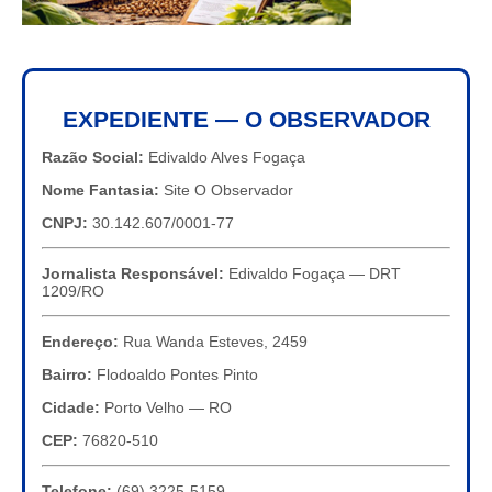
EXPEDIENTE — O OBSERVADOR
Razão Social:
Edivaldo Alves Fogaça
Nome Fantasia:
Site O Observador
CNPJ:
30.142.607/0001-77
Jornalista Responsável:
Edivaldo Fogaça — DRT
1209/RO
Endereço:
Rua Wanda Esteves, 2459
Bairro:
Flodoaldo Pontes Pinto
Cidade:
Porto Velho — RO
CEP:
76820-510
Telefone:
(69) 3225-5159