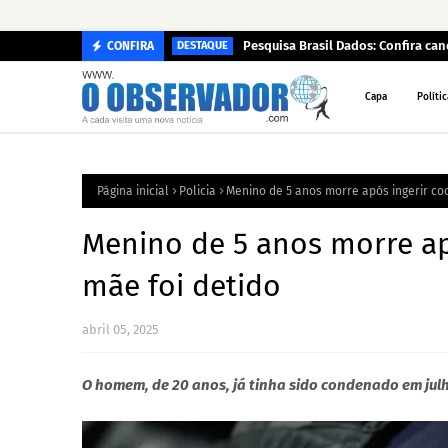
Pesquisa Brasil Dados: Confira c
CONFIRA
DESTAQUE
Capa
Polític
Página inicial
Policia
Menino de 5 anos morre após ingerir co
Menino de 5 anos morre ap
mãe foi detido
abril 05, 2025
O homem, de 20 anos, já tinha sido condenado em ju