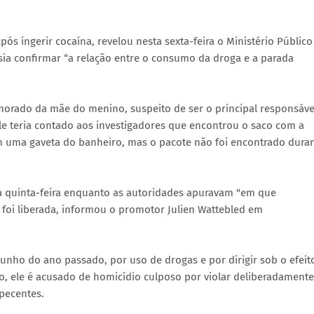
s ingerir cocaína, revelou nesta sexta-feira o Ministério Público
psia confirmar “a relação entre o consumo da droga e a parada
amorado da mãe do menino, suspeito de ser o principal responsáve
 Ele teria contado aos investigadores que encontrou o saco com a
 uma gaveta do banheiro, mas o pacote não foi encontrado dura
a quinta-feira enquanto as autoridades apuravam "em que
á foi liberada, informou o promotor Julien Wattebled em
nho do ano passado, por uso de drogas e por dirigir sob o efeit
o, ele é acusado de homicídio culposo por violar deliberadamente
pecentes.