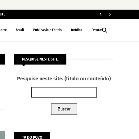
ual
ELEIÇÕES 2026
porte
Brasil
Publicação e Editais
Jurídico
Eventos
PESQUISE NESTE SITE.
Pesquise neste site. (título ou conteúdo)
Buscar
TV DO POVO