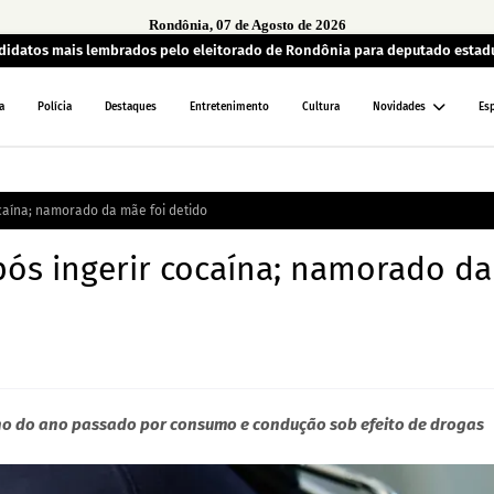
Rondônia, 07 de Agosto de 2026
andidatos mais lembrados pelo eleitorado de Rondônia para deputado estad
a
Polícia
Destaques
Entretenimento
Cultura
Novidades
Es
caína; namorado da mãe foi detido
ós ingerir cocaína; namorado da
lho do ano passado por consumo e condução sob efeito de drogas