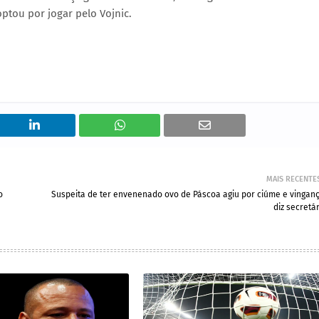
optou por jogar pelo Vojnic.
MAIS RECENTE
o
Suspeita de ter envenenado ovo de Páscoa agiu por ciúme e vinganç
diz secretá