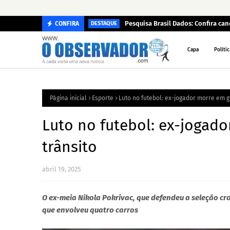
Pesquisa Brasil Dados: Confira c
CONFIRA
DESTAQUE
Capa
Polític
Página inicial
Esporte
Luto no futebol: ex-jogador morre em g
Luto no futebol: ex-jogad
trânsito
abril 19, 2025
O ex-meia Nikola Pokrivac, que defendeu a seleção cr
que envolveu quatro carros