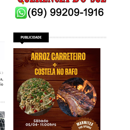
PUBLICIDADE
S
a,
rio