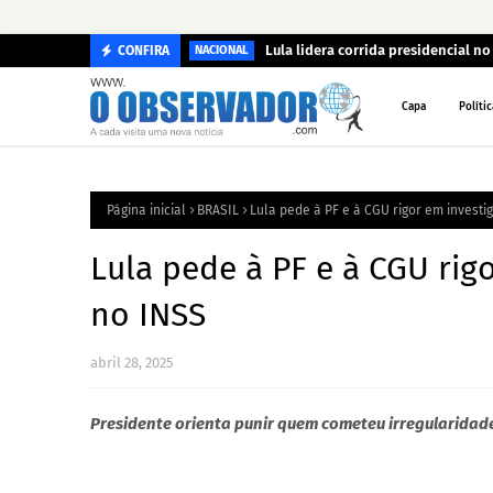
Lula lidera corrida presidencial n
CONFIRA
NACIONAL
Capa
Polític
Página inicial
BRASIL
Lula pede à PF e à CGU rigor em invest
Lula pede à PF e à CGU rig
no INSS
abril 28, 2025
Presidente orienta punir quem cometeu irregularidad