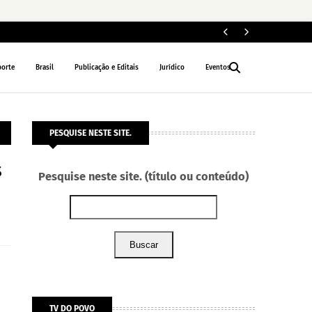
Le
NACIONAL
porte
Brasil
Publicação e Editais
Jurídico
Eventos
PESQUISE NESTE SITE.
s
Pesquise neste site. (título ou conteúdo)
Buscar
TV DO POVO