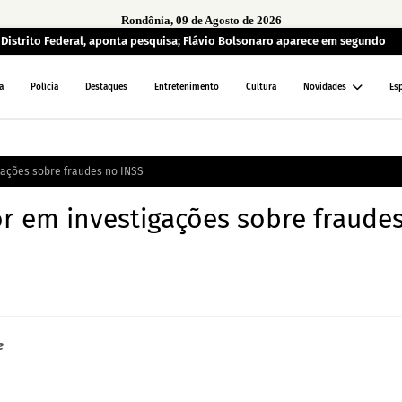
Rondônia, 09 de Agosto de 2026
o Distrito Federal, aponta pesquisa; Flávio Bolsonaro aparece em segundo
a
Polícia
Destaques
Entretenimento
Cultura
Novidades
Es
igações sobre fraudes no INSS
or em investigações sobre fraude
e